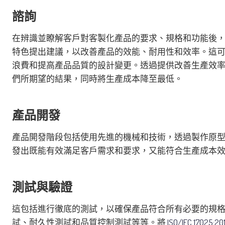
諮詢
在辨識並瞭解客戶對客製化產品的要求、規格和功能後
特色提出建議，以改善產品的效能、耐用性和效率。這
浪費和提高產品品質的設計變更。透過提供改善生產效
們所期望的結果，同時將生產成本降至最低。
產品開發
產品開發階段包括使用先進的機械和技術，透過製作原
發出既能有效滿足客戶需求和要求，又能符合生產成本
測試與驗證
這包括進行徹底的測試，以確保產品符合所有必要的規
試、耐久性測試和品質控制測試等等。將
ISO/IEC 17025:20