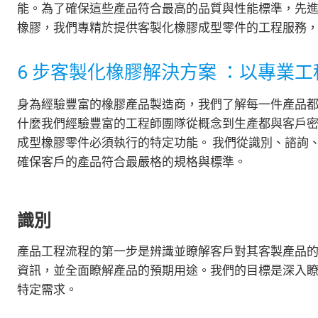
能。為了確保這些產品符合最高的品質與性能標準，先
橡膠，我們專精於提供客製化橡膠成型零件的工程服務
6 步客製化橡膠解決方案 ：以專業
身為經驗豐富的橡膠產品製造商，我們了解每一件產品
什麼我們經驗豐富的工程師團隊從概念到生產都與客戶
成型橡膠零件必須執行的特定功能。 我們從識別、諮詢
確保客戶的產品符合最嚴格的規格與標準。
識別
產品工程流程的第一步是辨識並瞭解客戶對其客製產品
資訊，並全面瞭解產品的預期用途。我們的目標是深入
特定需求。