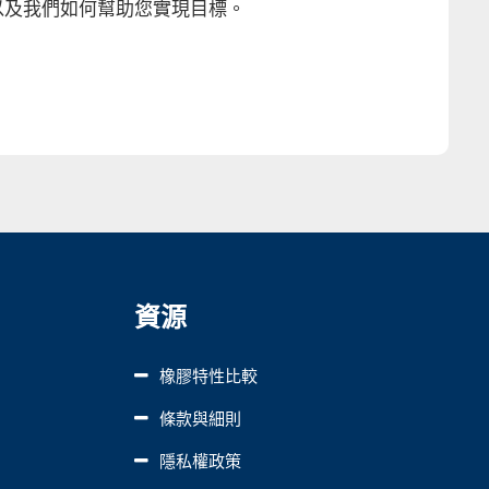
以及我們如何幫助您實現目標。
資源
橡膠特性比較
條款與細則
隱私權政策