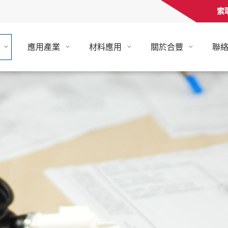
索
應用產業
材料應用
關於合豐
聯