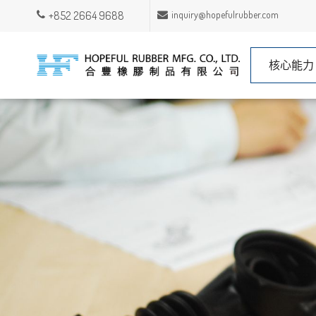
跳
+852 2664 9688
inquiry@hopefulrubber.com
至
內
核心能力
容